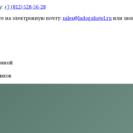
у:
+7 (812) 528-56-28
е на электронную почту:
sales@ladogahotel.ru
или звон
овкой
ников