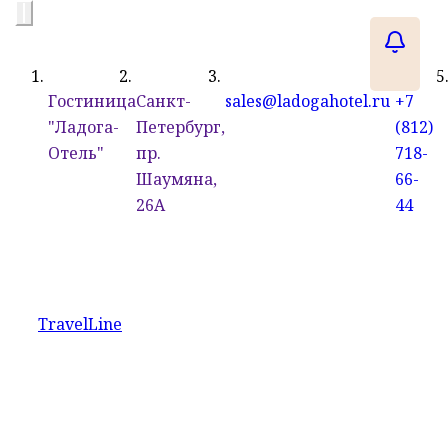
Гостиница
Санкт-
sales@ladogahotel.ru
+7
"Ладога-
Петербург,
(812)
Отель"
пр.
718-
Шаумяна,
66-
26А
44
TravelLine