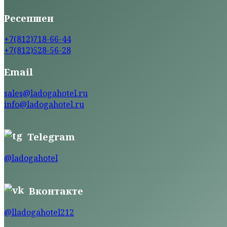
Ресепшен
+7(812)718-66-44
+7(812)528-56-28
Email
sales@ladogahotel.ru
info@ladogahotel.ru
Telegram
@ladogahotel
Вконтакте
@lladogahotel212