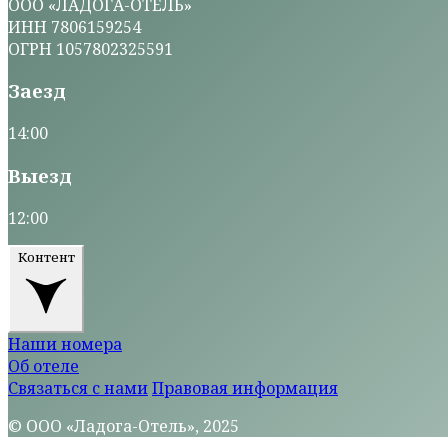
ООО «ЛАДОГА-ОТЕЛЬ»
ИНН 7806159254
ОГРН 1057802325591
Заезд
14:00
Выезд
12:00
Контент
Наши номера
Об отеле
Связаться с нами
Правовая информация
© ООО «Ладога-Отель», 2025