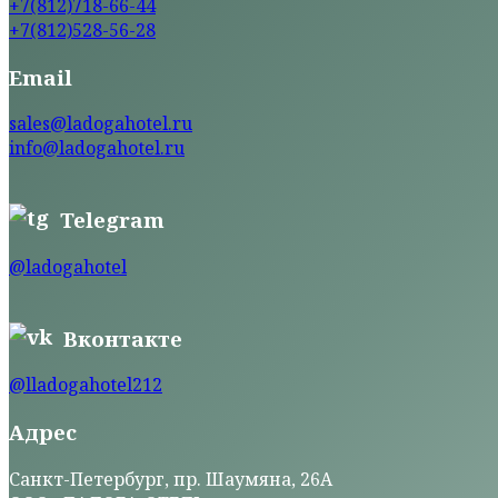
+7(812)718-66-44
+7(812)528-56-28
Email
sales@ladogahotel.ru
info@ladogahotel.ru
Telegram
@ladogahotel
Вконтакте
@lladogahotel212
Адрес
Санкт-Петербург, пр. Шаумяна, 26А