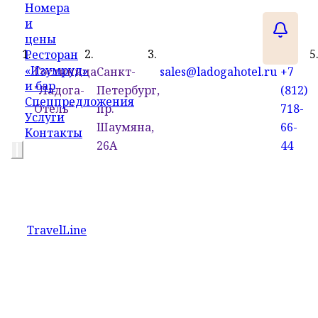
Номера
и
цены
Ресторан
«Изумруд»
Гостиница
Санкт-
sales@ladogahotel.ru
+7
и бар
"Ладога-
Петербург,
(812)
Спецпредложения
Отель"
пр.
718-
Услуги
Шаумяна,
66-
Контакты
26А
44
TravelLine