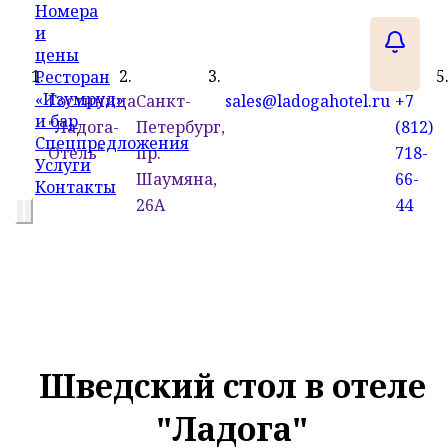
Номера
и
цены
Ресторан
«Изумруд»
Гостиница
Санкт-
sales@ladogahotel.ru
+7
и бар
"Ладога-
Петербург,
(812)
Спецпредложения
Отель"
пр.
718-
Услуги
Шаумяна,
66-
Контакты
26А
44
Шведский стол в отеле
"Ладога"