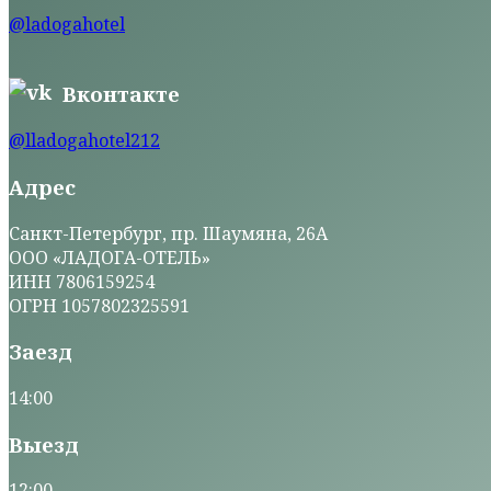
@ladogahotel
Вконтакте
@lladogahotel212
Адрес
Санкт-Петербург, пр. Шаумяна, 26А
ООО «ЛАДОГА-ОТЕЛЬ»
ИНН 7806159254
ОГРН 1057802325591
Заезд
14:00
Выезд
12:00